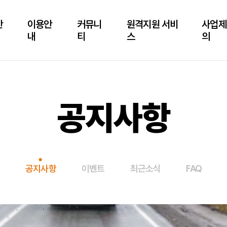
안
이용안
커뮤니
원격지원 서비
사업제
내
티
스
의
공지사항
공지사항
이벤트
최근소식
FAQ