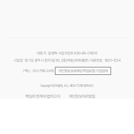
대표자 : 임영묵
사업자번호 690-86-01806
사업장 : 경기도 광주시 장지1길 90, 2층(역동) ㈜화물맨
/ 대표번호 : 1800-1234
/ 팩스 : 031-798-2416
개인정보보호배상책임보험 가입업체
Copyrightⓒ화물맨, ALL RIGHTS RESERVED.
책임의 한계와 법적고지
개인정보처리방침
위치기반서비스 이용약관
개인위치정보 처리방침