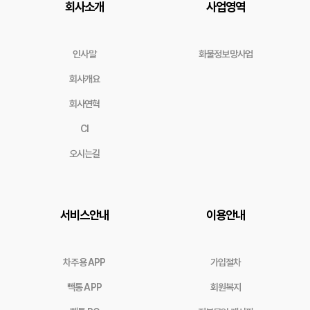
회사소개
사업영역
인사말
화물정보망사업
회사개요
회사연혁
CI
오시는길
서비스안내
이용안내
차주용 APP
가입절차
빽통 APP
회원복지