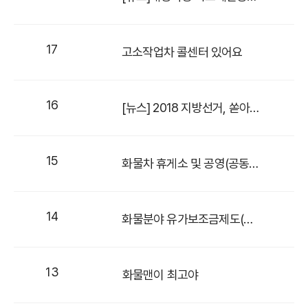
17
고소작업차 콜센터 있어요
16
[뉴스] 2018 지방선거, 쏟아진 자동차 공약 살펴보니
15
화물차 휴게소 및 공영(공동)차고지 건설ㆍ운영
14
화물분야 유가보조금제도(유류세 연동보조금)
13
화물맨이 최고야