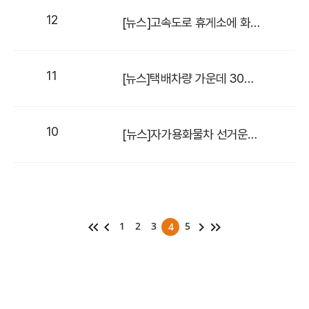
12
[뉴스]고속도로 휴게소에 화물차운전자 전용 쉼터 10곳 설치
11
[뉴스]택배차량 가운데 30%가 ‘자가용 화물차’…구조적 문제점 드러나
10
[뉴스]자가용화물차 선거운동 유상임대 논란… 선관위 "OK" · 국토부 "NO"
1
2
3
5
4