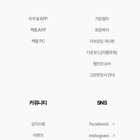
차주용 APP
가입절차
빽통 APP
회원복지
빽통 PC
지부모임 게시판
다운로드(어플목록)
웹브로슈어
고문변호사 안내
커뮤니티
SNS
공지사항
facebook
이벤트
instagram