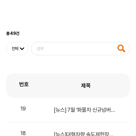
총 49건
번호
제목
19
[뉴스] 7월 ‘화물차 신규넘버’ 풀린다
18
[뉴스]대형차량 속도제한장치 불법해체 단속하자 교통사고↓