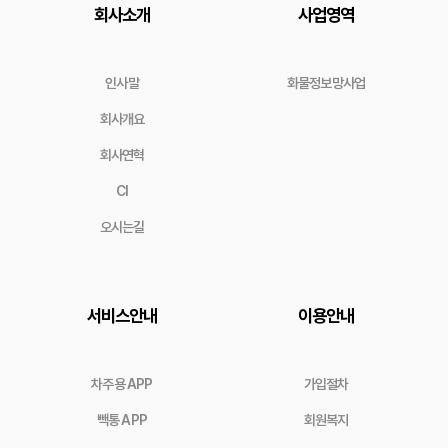
회사소개
사업영역
인사말
화물정보망사업
회사개요
회사연혁
CI
오시는길
서비스안내
이용안내
차주용 APP
가입절차
빽통 APP
회원복지