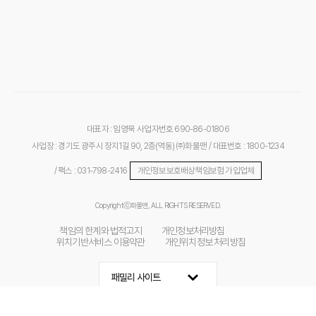
대표자 : 임영묵
사업자번호 690-86-01806
사업장 : 경기도 광주시 장지1길 90, 2층(역동) ㈜화물맨
/ 대표번호 : 1800-1234
/ 팩스 : 031-798-2416
개인정보보호배상책임보험 가입업체
Copyrightⓒ화물맨, ALL RIGHTS RESERVED.
책임의 한계와 법적고지
개인정보처리방침
위치기반서비스 이용약관
개인위치정보 처리방침