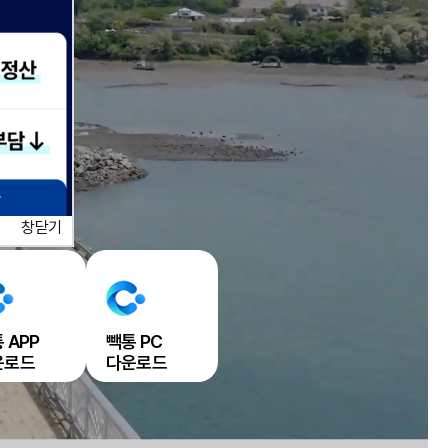
창닫기
 APP
빽통 PC
운로드
다운로드