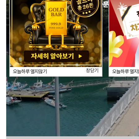
민원,협력사,차주 기타문의 : 1660-
창닫기
오늘하루 열지않기
오늘하루 열지