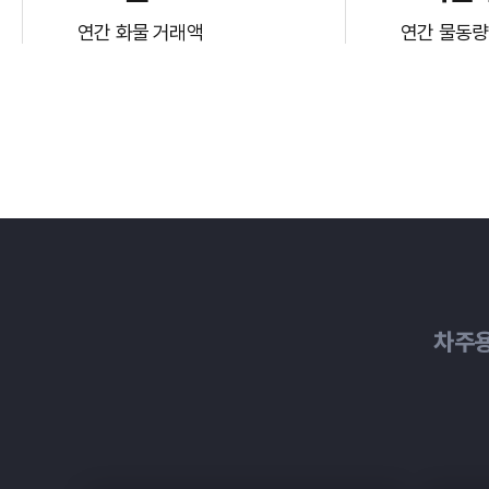
연간 화물 거래액
연간 물동량
차주용