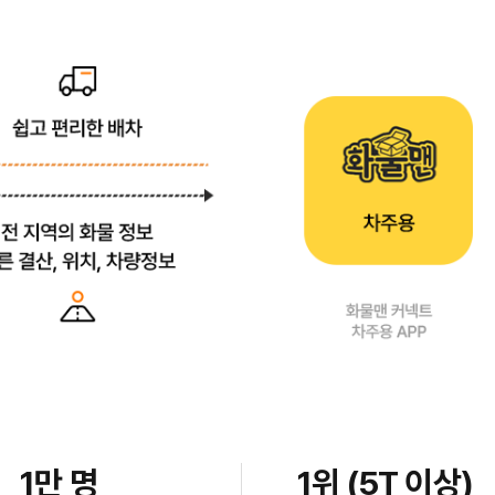
1만 명
1위 (5T 이상)