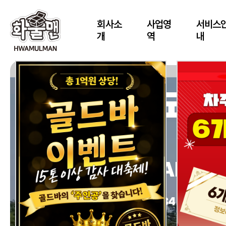
회사소
사업영
서비스
개
역
내
대한민국 N
화물정보 
HWAMULMAN
배차문의 : 1800-1234