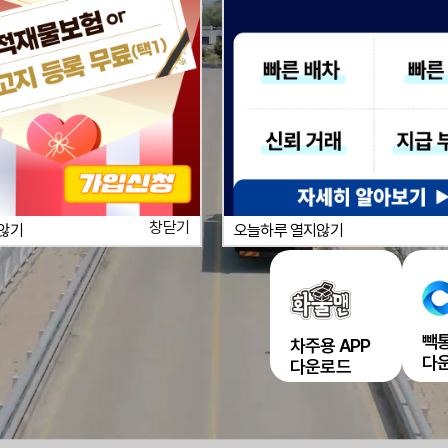
0303
창닫기
않기
오늘하루 열지않기
빽통
차주용 APP
다
다운로드