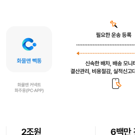
2조원
6백만 