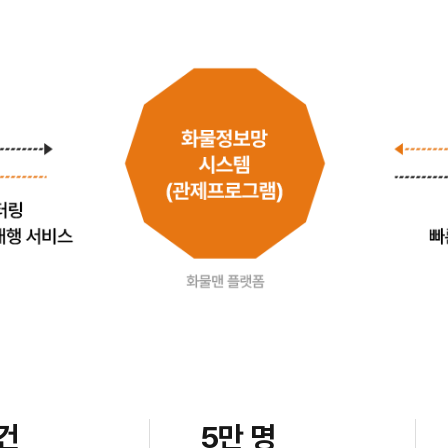
건
5만 명