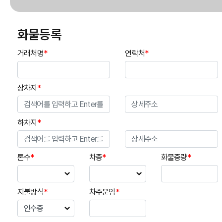
화물등록
거래처명
*
연락처
*
상차지
*
하차지
*
톤수
*
차종
*
화물중량
*
지불방식
*
차주운임
*