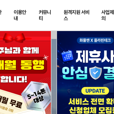
안
이용안
커뮤니
원격지원 서비
사업제
내
티
스
의
o.1
플랫폼