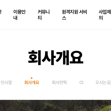
안
이용안
커뮤니
원격지원 서비
사업제
내
티
스
의
회사개요
인사말
회사개요
회사연혁
CI
오시는길