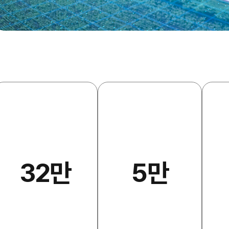
32만
5만