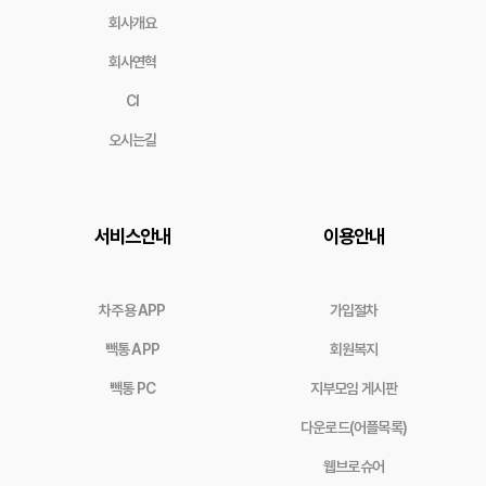
회사개요
회사연혁
CI
오시는길
서비스안내
이용안내
차주용 APP
가입절차
빽통 APP
회원복지
빽통 PC
지부모임 게시판
다운로드(어플목록)
웹브로슈어