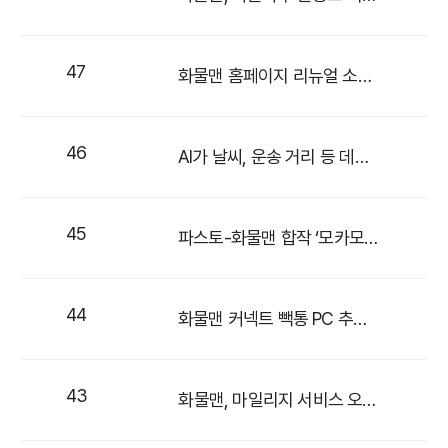
47
화물맨 홈페이지 리뉴얼 소식을 알려드립니다!
46
AI가 날씨, 운송 거리 등 데이터 분석해 화물차 적정 운임 알려준다
45
파스토-화물맨 합작 ‘모카모빌리티’, AI 운송 서비스 출시
44
화물맨 커넥트 빽통 PC 추천 운임 서비스 론칭
43
화물맨, 마일리지 서비스 오픈… 중소형 화물 확대