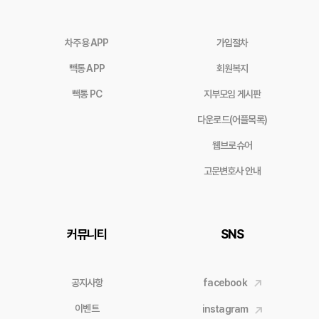
차주용 APP
가입절차
빽통 APP
회원복지
빽통 PC
지부모임 게시판
다운로드(어플목록)
웹브로슈어
고문변호사 안내
커뮤니티
SNS
공지사항
facebook
이벤트
instagram