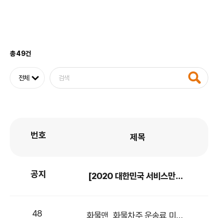
총 49건
번호
제목
공지
[2020 대한민국 서비스만족대상] 화물맨
48
화물맨, 화물차주 운송료 미수금 걱정 덜어주는 '선착불 안심결제' 서비스 도입