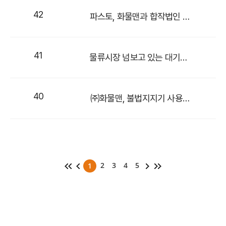
42
파스토, 화물맨과 합작법인 설립…인공지능 운송 서비스 개선
41
물류시장 넘보고 있는 대기업들..
40
㈜화물맨, 불법지지기 사용자·제작·판매업체에 전방위 대응 나선다
2
3
4
5
1