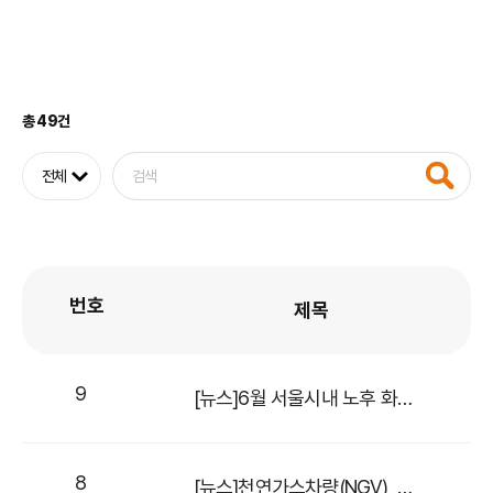
총 49건
번호
제목
9
[뉴스]6월 서울시내 노후 화물차 운행금지…과태료 10만원
8
[뉴스]천연가스차량(NGV), 화물차 등 대형차가 대세다