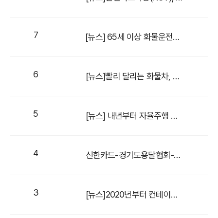
7
[뉴스] 65세 이상 화물운전자, 2020년부터 '자격유지검사' 도입
6
[뉴스]빨리 달리는 화물차, 알고 보니 ‘속도제한장치’ 불법 해체
5
[뉴스] 내년부터 자율주행 버스·화물차 일반 도로에서 달린다
4
신한카드-경기도용달협회-화물맨, 이익 증진 MOU 체결
3
[뉴스]2020년부터 컨테이너·시멘트 화물차 적정운임 보장