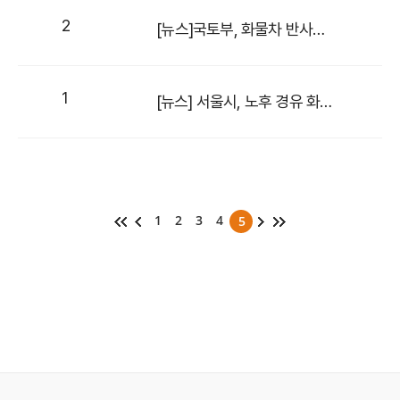
2
[뉴스]국토부, 화물차 반사띠 등 이륜차 ABS 설치 의무화
1
[뉴스] 서울시, 노후 경유 화물차 수도권 진입 등 운행 제한
1
2
3
4
5